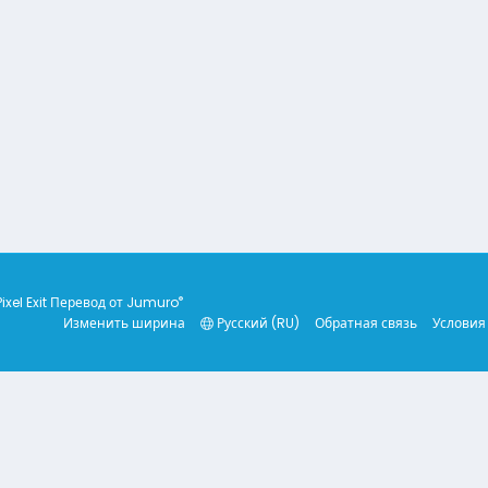
®
Pixel Exit
Перевод от Jumuro
Изменить ширина
Русский (RU)
Обратная связь
Условия