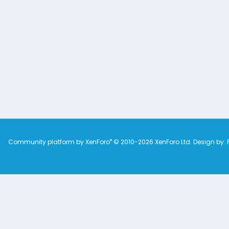
®
Community platform by XenForo
© 2010-2026 XenForo Ltd.
Design by: