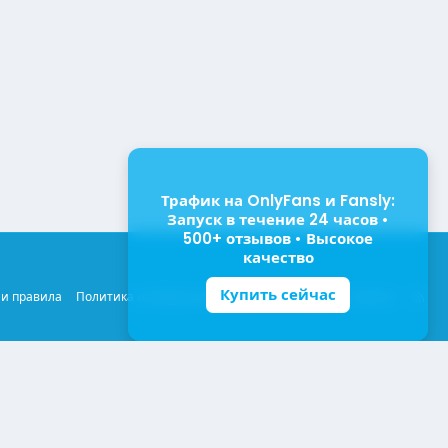
Трафик на OnlyFans и Fansly:
Запуск в течение 24 часов •
500+ отзывов • Высокое
качество
Купить сейчас
R
 и правила
Политика конфиденциальности
Помощь
Главная
S
S