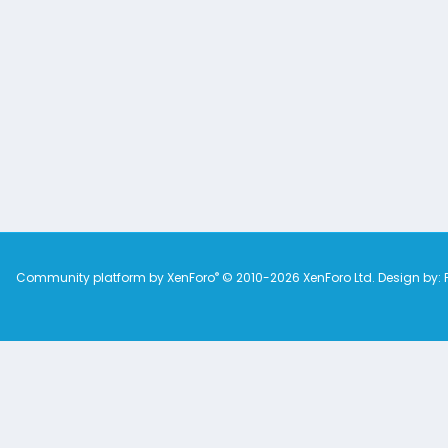
®
Community platform by XenForo
© 2010-2026 XenForo Ltd.
Design by: