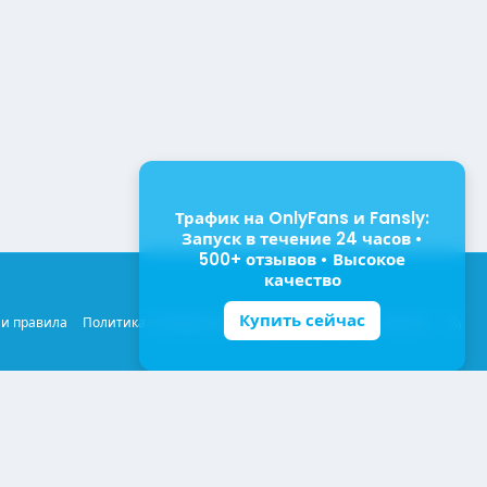
Трафик на OnlyFans и Fansly:
Запуск в течение 24 часов •
500+ отзывов • Высокое
качество
Купить сейчас
R
 и правила
Политика конфиденциальности
Помощь
Главная
S
S