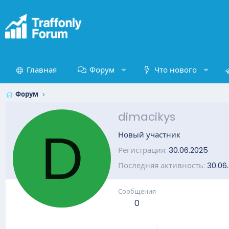
Главная
Форум
Что нового
Форум
dimacikys
D
Новый участник
Регистрация
30.06.2025
Последняя активность
30.06
Сообщения
0