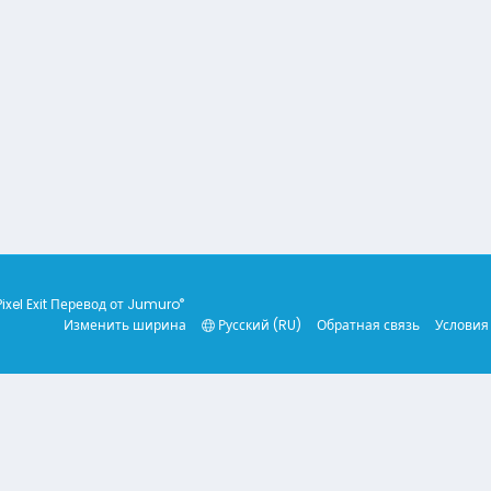
®
Pixel Exit
Перевод от Jumuro
Изменить ширина
Русский (RU)
Обратная связь
Условия