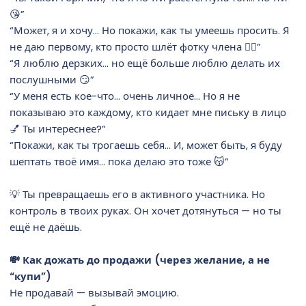
😘”
“Может, я и хочу… Но покажи, как ты умеешь просить. Я
не даю первому, кто просто шлёт фотку члена 🤷‍♀️”
“Я люблю дерзких… но ещё больше люблю делать их
послушными 😏”
“У меня есть кое-что… очень личное… Но я не
показываю это каждому, кто кидает мне письку в лицо
💅 Ты интереснее?”
“Покажи, как ты трогаешь себя… И, может быть, я буду
шептать твоё имя… пока делаю это тоже 😽”
💡 Ты превращаешь его в активного участника. Но
контроль в твоих руках. Он хочет дотянуться — но ты
ещё не даёшь.
💸 Как дожать до продажи (через желание, а не
“купи”)
Не продавай — вызывай эмоцию.