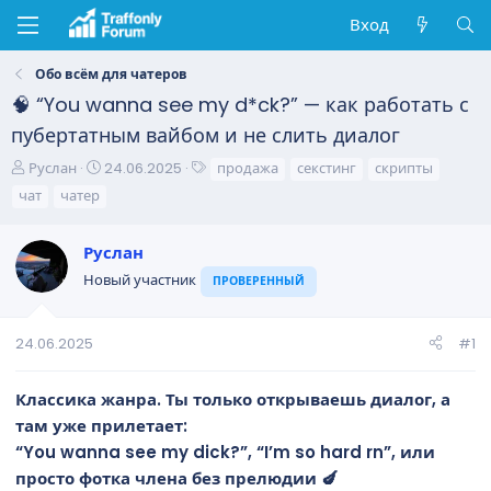
Вход
Обо всём для чатеров
🧠 “You wanna see my d*ck?” — как работать с
пубертатным вайбом и не слить диалог
А
Д
Т
Руслан
24.06.2025
продажа
секстинг
скрипты
в
а
е
чат
чатер
т
т
г
о
а
и
Руслан
р
н
т
а
Новый участник
ПРОВЕРЕННЫЙ
е
ч
м
а
ы
л
24.06.2025
#1
а
Классика жанра. Ты только открываешь диалог, а
там уже прилетает:
“You wanna see my dick?”, “I’m so hard rn”, или
просто фотка члена без прелюдии 🍆