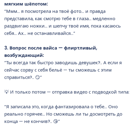
мягким шёпотом:
“Ммм… я посмотрела на твоё фото… и правда
представила, как смотрю тебе в глаза… медленно
раздвигаю ножки… и шепчу твоё имя, пока касаюсь
себя… Ах… не останавливайся…”
3. Вопрос после вайса — флиртливый,
возбуждающий:
“Ты всегда так быстро заводишь девушек?.. А если я
сейчас сорву с себя бельё — ты сможешь с этим
справиться?.. 😏”
💡 И только потом — отправка видео с подводкой типа:
“Я записала это, когда фантазировала о тебе… Оно
реально горячее… Но сможешь ли ты досмотреть до
конца — не кончив?.. 😘”