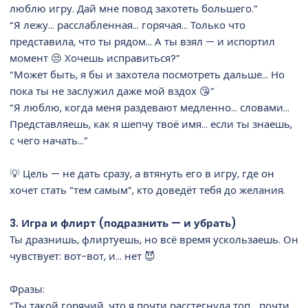
люблю игру. Дай мне повод захотеть большего.”
“Я лежу… расслабленная… горячая… Только что
представила, что ты рядом… А ты взял — и испортил
момент 😒 Хочешь исправиться?”
“Может быть, я бы и захотела посмотреть дальше… Но
пока ты не заслужил даже мой вздох 😘”
“Я люблю, когда меня раздевают медленно… словами…
Представляешь, как я шепчу твоё имя… если ты знаешь,
с чего начать…”
💡 Цель — не дать сразу, а втянуть его в игру, где он
хочет стать “тем самым”, кто доведёт тебя до желания.
3. Игра и флирт (подразнить — и убрать)
Ты дразнишь, флиртуешь, но всё время ускользаешь. Он
чувствует: вот-вот, и… нет 😈
Фразы:
“Ты такой горячий, что я почти расстегнула топ… почти