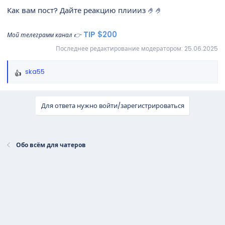
Как вам пост? Дайте реакцию плиииз 🤌🤌
TIP $200
Мой телеграмм канал 👉
Последнее редактирование модератором:
25.06.2025
ska55
Р
е
а
Для ответа нужно войти/зарегистрироваться
к
ц
и
и
Обо всём для чатеров
: