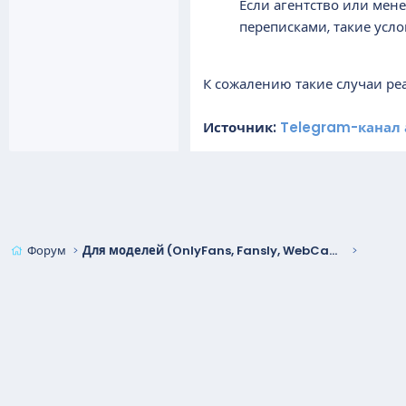
Если агентство или мен
переписками, такие усл
К сожалению такие случаи реа
Источник:
Telegram-канал 
Форум
Для моделей (OnlyFans, Fansly, WebCam)