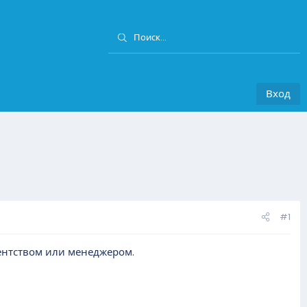
Вход
#1
гентством или менеджером.