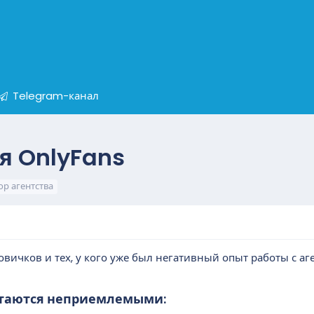
Telegram-канал
я OnlyFans
р агентства
овичков и тех, у кого уже был негативный опыт работы с а
итаются неприемлемыми:​