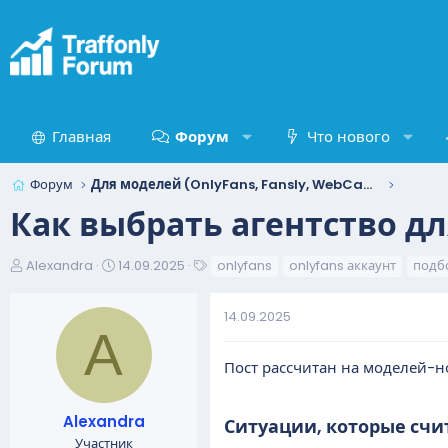
Главная
Форум
Что нового
Форум
Для моделей (OnlyFans, Fansly, WebCam)
Как выбрать агентство дл
А
Д
Т
Alexandra
14.09.2025
onlyfans
onlyfans аккаунт
подбо
в
а
е
т
т
г
14.09.2025
о
а
и
A
р
н
т
а
Пост рассчитан на моделей-н
е
ч
м
а
Alexandra
Ситуации, которые сч
ы
л
Участник
а