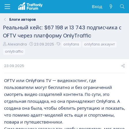
Вход
Блоги авторов
Реальный кейс: $67 198 и 13 743 подписчика с
OFTV через платформу OnlyTraffic
А
Д
Т
Alexandra
23.09.2025
onlyfans
onlyfans аккаунт
в
а
е
onlytraffic
т
т
г
о
а
и
23.09.2025
р
н
т
а
е
ч
OFTV или OnlyFans TV — видеохостинг, где
м
а
пользователи могут бесплатно и без ограничений
ы
л
смотреть видео создателей контента. По сути, это
а
отдельная площадка, но она принадлежит OnlyFans. А
создана она была, чтобы обелить репутацию и показать,
что помимо адалт-моделей есть еще и спортсмены,
повара и путешественники.
Сама площадка создана так, чтобы посетитель мог легко