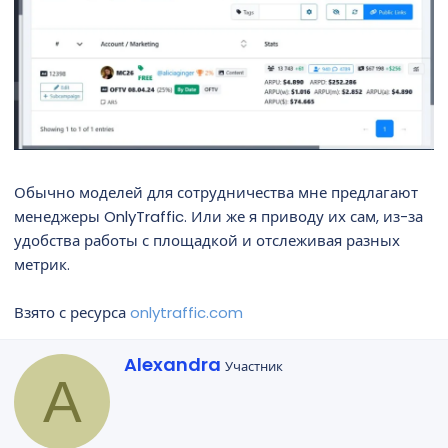
Обычно моделей для сотрудничества мне предлагают
менеджеры OnlyTraffic. Или же я приводу их сам, из-за
удобства работы с площадкой и отслеживая разных
метрик.
Взято с ресурса
onlytraffic.com
А
Alexandra
Участник
A
в
т
о
р