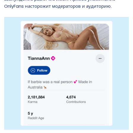
OnlyFans насторожит модераторов и аудиторию.