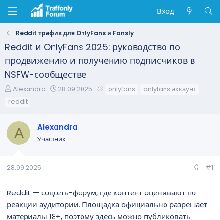
Вход
Reddit трафик для OnlyFans и Fansly
Reddit и OnlyFans 2025: руководство по
продвижению и получению подписчиков в
NSFW-сообществе
А
Д
Т
Alexandra
28.09.2025
onlyfans
onlyfans аккаунт
в
а
е
reddit
т
т
г
о
а
и
Alexandra
р
н
A
т
а
Участник
е
ч
м
а
ы
л
28.09.2025
#1
а
Reddit — соцсеть-форум, где контент оценивают по
реакции аудитории. Площадка официально разрешает
материалы 18+, поэтому здесь можно публиковать