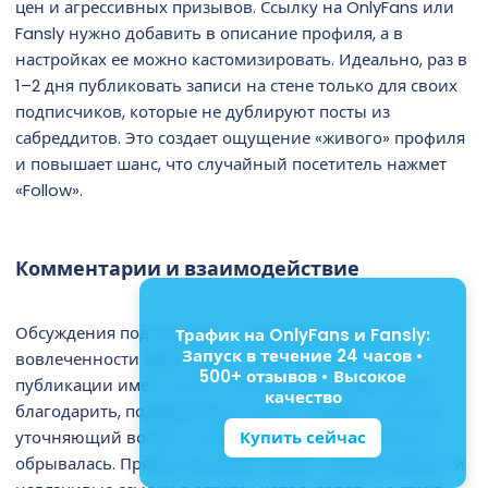
цен и агрессивных призывов. Ссылку на OnlyFans или
Fansly нужно добавить в описание профиля, а в
настройках ее можно кастомизировать. Идеально, раз в
1–2 дня публиковать записи на стене только для своих
подписчиков, которые не дублируют посты из
сабреддитов. Это создает ощущение «живого» профиля
и повышает шанс, что случайный посетитель нажмет
«Follow».
Комментарии и взаимодействие
Обсуждения под постами — главный показатель
Трафик на OnlyFans и Fansly:
Запуск в течение 24 часов •
вовлеченности аудитории. В первый час после
500+ отзывов • Высокое
публикации имеет смысл отвечать на комментарии:
качество
благодарить, поддерживать тему и задавать простой
Купить сейчас
уточняющий вопрос, чтобы цепочка обсуждения не
обрывалась. Прямые просьбы в духе «ставьте апвоут» и