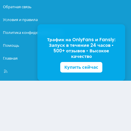
Обратная связь
Условия и правила
Политика конфиденциальности
Трафик на OnlyFans и Fansly:
Запуск в течение 24 часов •
Помощь
500+ отзывов • Высокое
качество
Главная
Купить сейчас
R
S
S