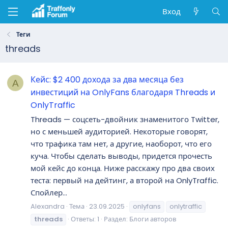
Вход
Теги
threads
Кейс: $2 400 дохода за два месяца без
A
инвестиций на OnlyFans благодаря Threads и
OnlyTraffic
Threads — соцсеть-двойник знаменитого Twitter,
но с меньшей аудиторией. Некоторые говорят,
что трафика там нет, а другие, наоборот, что его
куча. Чтобы сделать выводы, придется прочесть
мой кейс до конца. Ниже расскажу про два своих
теста: первый на дейтинг, а второй на OnlyTraffic.
Спойлер...
Alexandra
Тема
23.09.2025
onlyfans
onlytraffic
threads
Ответы: 1
Раздел:
Блоги авторов