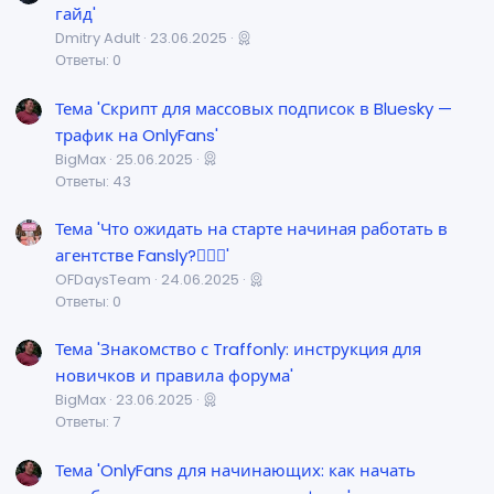
гайд'
Dmitry Adult
23.06.2025
Ответы: 0
Тема 'Скрипт для массовых подписок в Bluesky —
трафик на OnlyFans'
BigMax
25.06.2025
Ответы: 43
Тема 'Что ожидать на старте начиная работать в
агентстве Fansly?💁🏼‍♀️'
OFDaysTeam
24.06.2025
Ответы: 0
Тема 'Знакомство с Traffonly: инструкция для
новичков и правила форума'
BigMax
23.06.2025
Ответы: 7
Тема 'OnlyFans для начинающих: как начать