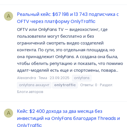
Реальный кейс: $67 198 и 13 743 подписчика с
A
OFTV через платформу OnlyTraffic
OFTV или OnlyFans TV — видеохостинг, где
пользователи могут бесплатно и без
ограничений смотреть видео создателей
контента. По сути, это отдельная площадка, но
она принадлежит OnlyFans. А создана она была,
чтобы обелить репутацию и показать, что помимо
адалт-моделей есть еще и спортсмены, повара...
Alexandra
Тема
23.09.2025
onlyfans
onlyfans аккаунт
onlytraffic
Ответы: 0
Раздел:
Блоги авторов
Кейс: $2 400 дохода за два месяца без
A
инвестиций на OnlyFans благодаря Threads и
OnlyTraffic