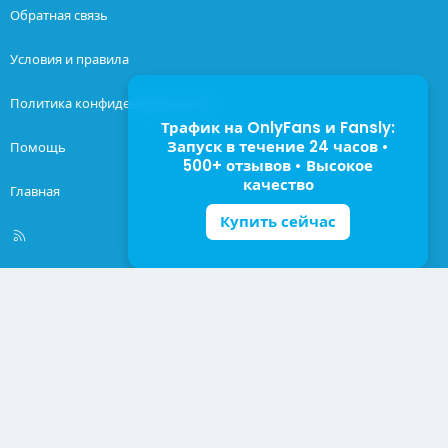
Обратная связь
Условия и правила
Политика конфиденциальности
Трафик на OnlyFans и Fansly:
Запуск в течение 24 часов •
Помощь
500+ отзывов • Высокое
качество
Главная
Купить сейчас
R
S
S