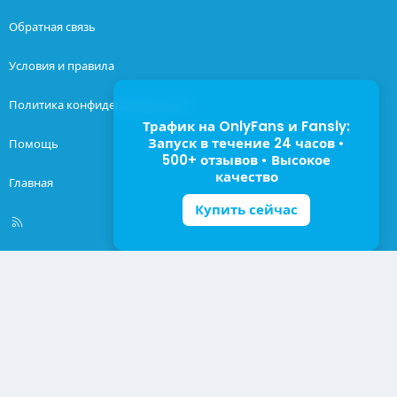
Обратная связь
Условия и правила
Политика конфиденциальности
Трафик на OnlyFans и Fansly:
Запуск в течение 24 часов •
Помощь
500+ отзывов • Высокое
качество
Главная
Купить сейчас
R
S
S