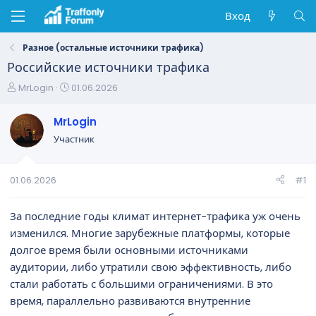
Вход
Разное (остальные источники трафика)
Российские источники трафика
А
Д
MrLogin
01.06.2026
в
а
т
т
MrLogin
о
а
Участник
р
н
т
а
е
ч
01.06.2026
#1
м
а
ы
л
а
За последние годы климат интернет-трафика уж очень
изменился. Многие зарубежные платформы, которые
долгое время были основными источниками
аудитории, либо утратили свою эффективность, либо
стали работать с большими ограничениями. В это
время, параллельно развиваются внутренние